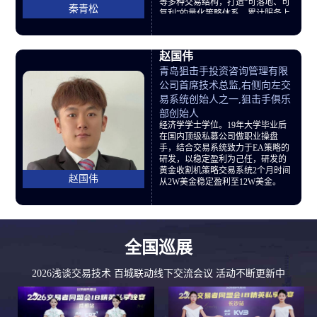
等多种交易结构，打造“可落地、可
秦青松
复利”的量化策略体系。累计服务上
百名交易者，助力实现策略稳定盈
利。实战派导师，带你看懂市场背
后的逻辑，用数据和系统取胜。
赵国伟
青岛狙击手投资咨询管理有限
公司首席技术总监,右侧向左交
易系统创始人之一,狙击手俱乐
部创始人
经济学学士学位。19年大学毕业后
在国内顶级私募公司做职业操盘
手，结合交易系统致力于EA策略的
研发，以稳定盈利为己任，研发的
黄金收割机策略交易系统2个月时间
赵国伟
从2W美金稳定盈利至12W美金。
全国巡展
2026浅谈交易技术 百城联动线下交流会议 活动不断更新中