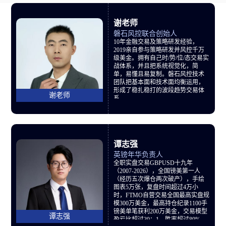
谢老师
磐石风控联合创始人
10年金融交易及策略研发经验，
2019亲自参与策略研发并风控千万
级美金。拥有自己时/势/位/态交易实
战体系，并且把系统视觉化，简
单，易懂且易复制。磐石风控技术
团队把基本面和技术面均衡运用，
形成了稳扎稳打的波段趋势交易体
谢老师
系。
谭志强
英镑年华负责人
全职实盘交易GBPUSD十九年
（2007-2026），全国镑美第一人
（经历五次爆仓两次破产），手绘
图表5万张，复盘时间超过4万小
时，FTMO自营交易全国最高实盘规
模300万美金，最高持仓纪录1100手
镑美单笔获利200万美金，交易模型
谭志强
盈亏比超过30：1，胜率超过80%，