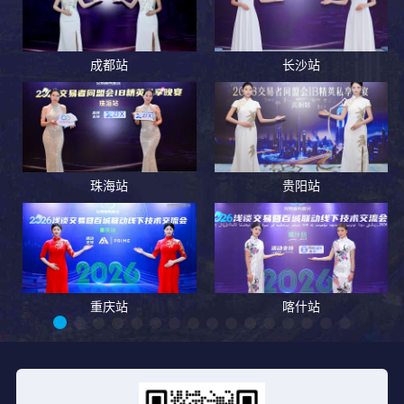
成都站
长沙站
珠海站
贵阳站
重庆站
喀什站