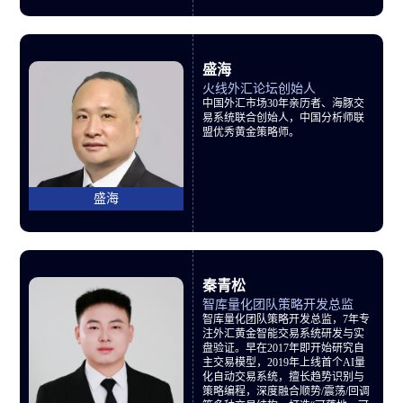
全网唯一承诺式交易教学第一人，
唯一同亏同盈客观交易模型创立
者，金十数据交易学院第一届金牌
导师。
盛海
火线外汇论坛创始人
中国外汇市场30年亲历者、海豚交
易系统联合创始人，中国分析师联
盟优秀黄金策略师。
盛海
秦青松
智库量化团队策略开发总监
智库量化团队策略开发总监，7年专
注外汇黄金智能交易系统研发与实
盘验证。早在2017年即开始研究自
主交易模型，2019年上线首个AI量
化自动交易系统，擅长趋势识别与
策略编程，深度融合顺势/震荡/回调