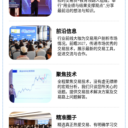
验的交易员+教育领路人组成，奉
行“用业绩与结果支撑观点”,分享
最前沿的想法与知识。
前沿信息
行业前线大咖为交易用户剖析市场
情况。前瞻2027，传递市场优秀的
交易技术，展示最新的交易工具，
促进交流与合作。
聚焦技术
全程聚焦交易技术，没有虚无缥缈
的宏观分析，我们只谈您所关心的
话题。提供交易技术解决方案及交
易路上问题解答。
精准圈子
精选真正热爱交易、有明确学习交